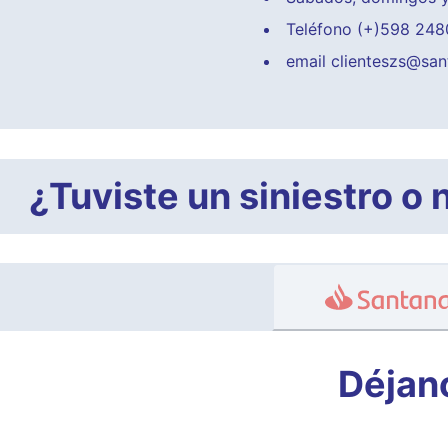
Teléfono (+)598 248
email clienteszs@sa
¿Tuviste un siniestro o
Déjano