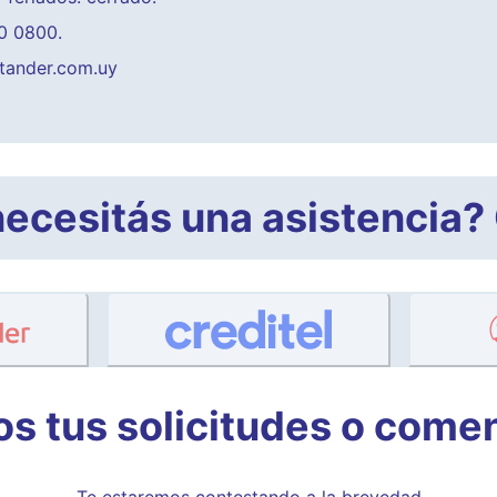
0 0800.
ntander.com.uy
 necesitás una asistenci
s tus solicitudes o come